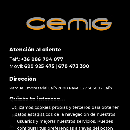
Atención al cliente
Telf.:
+36 986 794 077
Móvil:
699 925 475
|
678 473 390
Dirección
Parque Empresarial Lalín 2000 Nave C27 36500 - Lalín
Quizás te interese...
Utilizamos cookies propias y terceros para obtener
•
Zona Privada
datos estadísticos de la navegación de nuestros
•
Nuestro taller
usuarios y mejorar nuestros servicios. Puedes
Aviso legal
configurar tus preferencias a través del botón